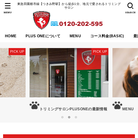
東急田園都市線【つきみ野駅】から徒歩1分、地元で愛されるトリミング
サロン
MENU
SEARCH
HOME
PLUS ONEについて
MENU
コース料金(BASIC)
最
トリミングサロンPLUSONEの最新情報
MENU
1
2
3