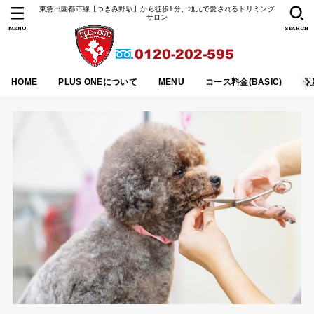
東急田園都市線【つきみ野駅】から徒歩1分、地元で愛されるトリミング
サロン
MENU
SEARCH
HOME
PLUS ONEについて
MENU
コース料金(BASIC)
最